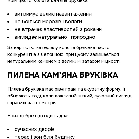
Крім цього, колота камʼяна бруківка:
витримує великі навантаження
не боїться морозів і вологи
не втрачає властивостей з роками
виглядає натурально і природно
За вартістю матеріалу колота бруківка часто
конкурентна з бетонною, при цьому залишається
натуральним каменем з великим запасом міцності.
ПИЛЕНА КАМʼЯНА БРУКІВКА
Пилена бруківка має рівні грані та акуратну форму. Її
обирають тоді, коли важливий чіткий, сучасний вигляд
і правильна геометрія.
Вона добре підходить для:
сучасних дворів
терас і зон біля будинку